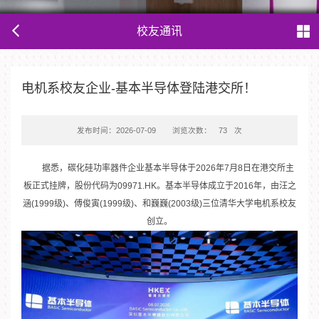
校友通讯
电机系校友企业-基本半导体登陆港交所！
发布时间：2026-07-09
浏览次数：
73
次
据悉，碳化硅功率器件企业基本半导体于2026年7月8日在港交所主
板正式挂牌，股份代码为09971.HK。基本半导体成立于2016年，由汪之
涵(1999级)、傅俊寅(1999级)、和巍巍(2003级)三位清华大学电机系校友
创立。