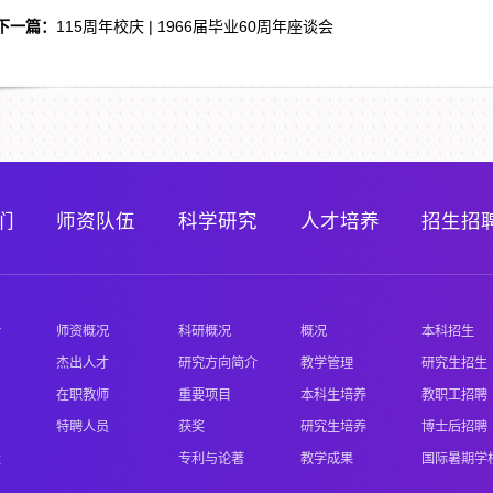
下一篇：
115周年校庆 | 1966届毕业60周年座谈会
们
师资队伍
科学研究
人才培养
招生招
介
师资概况
科研概况
概况
本科招生
杰出人才
研究方向简介
教学管理
研究生招生
在职教师
重要项目
本科生培养
教职工招聘
特聘人员
获奖
研究生培养
博士后招聘
置
专利与论著
教学成果
国际暑期学