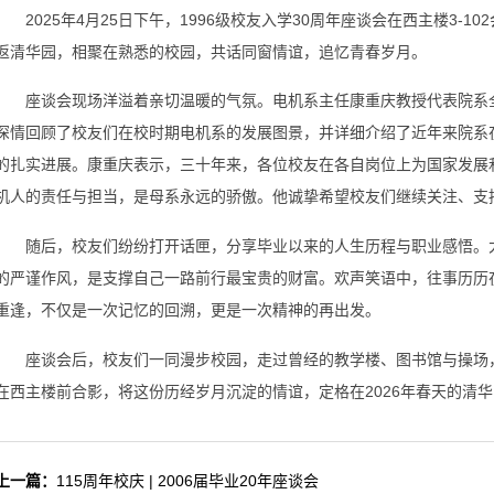
2025年4月25日下午，1996级校友入学30周年座谈会在西主楼3-
返清华园，相聚在熟悉的校园，共话同窗情谊，追忆青春岁月。
座谈会现场洋溢着亲切温暖的气氛。电机系主任康重庆教授代表院系
深情回顾了校友们在校时期电机系的发展图景，并详细介绍了近年来院系
的扎实进展。康重庆表示，三十年来，各位校友在各自岗位上为国家发展
机人的责任与担当，是母系永远的骄傲。他诚挚希望校友们继续关注、支
随后，校友们纷纷打开话匣，分享毕业以来的人生历程与职业感悟。
的严谨作风，是支撑自己一路前行最宝贵的财富。欢声笑语中，往事历历
重逢，不仅是一次记忆的回溯，更是一次精神的再出发。
座谈会后，校友们一同漫步校园，走过曾经的教学楼、图书馆与操场
在西主楼前合影，将这份历经岁月沉淀的情谊，定格在2026年春天的清
上一篇：
115周年校庆 | 2006届毕业20年座谈会