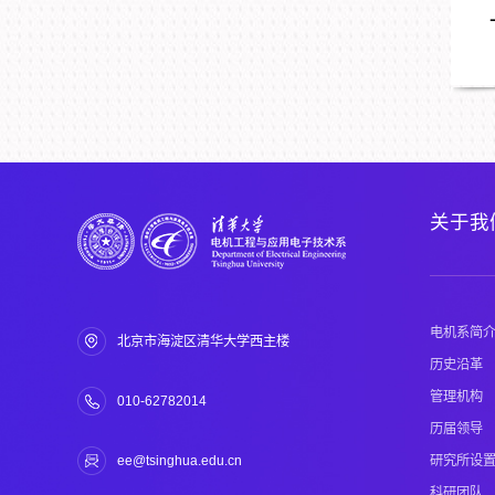
关于我
电机系简
北京市海淀区清华大学西主楼
历史沿革
管理机构
010-62782014
历届领导
研究所设
ee@tsinghua.edu.cn
科研团队