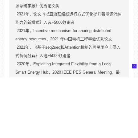
源系统学报》优秀论文奖
2021
年，论文《以直流联络线运行方式优化提升新能源消纳
能力的新模式》入选
F5000
领跑者
2021
年，
Incentive mechanism for sharing distributed
energy resources
，
2021
年中国电机工程学会优秀论文
2021
年，《基于
seq2seq
和
Attention
机制的居民用户非侵入
式负荷分解》入选
F5000
领跑者
2020
年，
Exploiting Integrated Flexibility from a Local
Smart Energy Hub
，
2020 IEEE PES General Meeting
，最
佳会议论文
2018
年，论文《中国推广大用户直购电交易的制度设计与建
议》入选
F5000
领跑者
2018
年，论文《中国推进售电侧市场化的制度设计与建议》
入选
F5000
领跑者