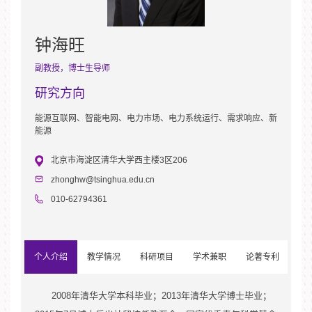
钟海旺
副教授，博士生导师
研究方向
能源互联网、智能电网、电力市场、电力系统运行、需求响应、新
能源
北京市海淀区清华大学西主楼3区206
zhonghw@tsinghua.edu.cn
010-62794361
个人介绍
教学情况
科研项目
学术兼职
论著专利
2008
1、纵向项目
1、国际期刊论文选
年清华大学本科毕业；
2013
年清华大学博士毕业；