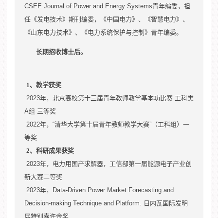
CSEE Journal of Power and Energy Systems
青年编委，担
任《发电技术》期刊编委，《中国电力》、《智慧电力》、
2022.06-2026.12
《山东电力技术》、《电力系统保护与控制》青年编委。
长期招收博士后。
2022.06-2024.12
1
、教学获奖
2023
年，北京高校第十三届青年教师教学基本功比赛 工科类
A
组 三等奖
2021.01-2022.12
2022
年，
“
清华大学第十届青年教师教学大赛
”
（工科组）一
等奖
2021.09-2021.12
2
、科研成果获奖
2023
年，电力用国产求解器，工信部第一届能源电子产业创
新大赛二等奖
2020.12-2023.12
,
2023
年，
Data-Driven Power Market Forecasting and
Decision-making Technique and Platform.
,
,
日内瓦国际发明
展特别嘉许金奖