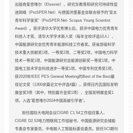
出版商爱思唯尔（
Elsevier
）、研究生教育和研究可持续性促
2018
SRT
进网络（
ProSPER.Net
）与德国洪堡基金会联合授予的
“
亚太
青年科学家奖
”
（
ProSPER.Net- Scopus Young Scientist
2、国际合作与交流项目
Award
）。获评清华大学优秀博士后，获评中国电力优秀青年
科技人才奖、清华大学学术新人奖（每年全校评选
10
人）、
中国能源研究会优秀青年能源科技工作者奖。获省部级科学
技术重大贡献奖
1
项、一等奖
2
项、二等奖
2
项，中国电力科学
技术一等奖
1
项，中国能源研究会能源创新奖一等奖
1
项，中
国电工技术学会科技进步一等奖1项，中国专利优秀奖
1
项，
获
2020
3
、近五年横向项目
年
IEEE PES General Meeting
的
Best of the Best
最
佳论文奖（
1300
余篇论文中评选
4
篇）。获得日内瓦国际发明
2023.06-2024.12
展金奖
3
项（其中，特别嘉许金奖
1
项）、全国发明展金奖
1
项。入选“爱思唯尔
2024
中国高被引学者
”
。
担任国际大电网会议
CIGRE C1.54
工作组召集人、
2022.12-2024.12
CIGRE D2.53
电力物联网工作组秘书，中国能源研究会储能
专委会专家委员，中电联人工智能标委会委员。担任
SCI
期刊