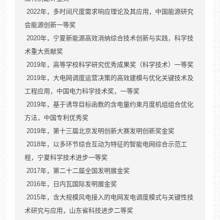
2020.12-2022.12
,
2022
年，多时间尺度需求响应理论及其应用，中国能源研究
,
,
会能源创新一等奖
2020
2020.12-2021.12
年，宁夏新能源高效消纳综合技术创新与实践，科学技
,
术重大贡献奖
,
2019
,
年，高等学校科学研究优秀成果奖（科学技术）一等奖
2019
年，大电网调度运营决策的高效建模与优化关键技术及
2020.01-2021.12
工程应用，中国电力科学技术奖，一等奖
2019
年，基于诱导目标函数的含电量约束月度机组组合优化
方法，中国专利优秀奖
2020.12-2022.12
2019
年，第十三届北京发明创新大赛发明创新奖金奖
2018
年，以多环节综合互动为特征的智能电网综合示范工
2020.12-2021.12
程，宁夏科学技术进步一等奖
2017
年，第二十二届全国发明展金奖
2016
年，日内瓦国际发明展金奖
2015
2020.12-2023.12
年，含大规模风电接入的电网发电调度模式与关键性技
术研究与应用，山东省科技进步二等奖