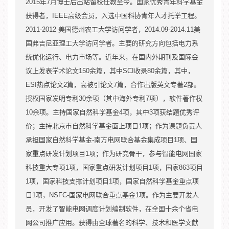
2015
https://thurid.lib.tsinghua.edu.cn/scholar/654087
年
7
月博士后出站留校任教至今。国家优秀青年科学基金
1
、近三年教学情况
获得者，
IEEE
高级会员，入选中国科协青年人才托举工程。
1
、学术组织任职
2011-2012
美国德州农工大学访问学者，
2014.09-2014.11
32
美
国弗吉尼亚理工大学访问学者。主要的研究方向包括电力系
32
/
统优化运行、电力市场等。近年来，在国内外期刊及国际会
16
议上发表学术论文
150
余篇，其中
SCI
收录
80
余篇，其中，
ESI
热点论文
2
篇，高被引论文
7
篇，合作出版英文专著
32
2
部。
授权国家发明专利
30
余项（其中海外专利
7
项），软件著作权
2
、学生培养及学生所获荣誉
10
余项。主持国家自然科学基金
4
项，其中
3
项获结题优秀评
价；主持北京市自然科学基金面上项目
2024
1
项；作为课题负责人
承担国家自然科学基金
2023
2022
-
南方电网联合基金集成项目
2020
1
项、国
家重点研发计划项目
2019
1
2018
项；作为研究骨干，参与智能电网国家
科技重大专项
1
项，国家重点研发计划项目
1
项，国家
863
项目
“
”
1
项，国家科技支撑计划项目
1
项，国家自然科学基金重点项
目
1
项，
NSFC-
国家电网联合重点基金
1
项。作为主要开发人
员，开发了智能电网调度计划编制软件，在全国十余个省电
2021
SRT
网公司推广应用。获得由全球著名的科学、技术和医学文献