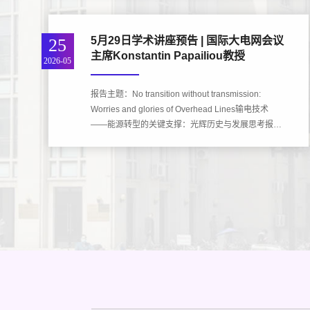
维察・V・米兰...
5月29日学术讲座预告 | 国际大电网会议
25
主席Konstantin Papailiou教授
2026-05
报告主题：No transition without transmission:
Worries and glories of Overhead Lines输电技术
——能源转型的关键支撑：光辉历史与发展思考报告
人：Konstantin Papailiou教授，国际大电网会议
（CIGRE）主席时间：2026年5月29日（周五）
13:30-15:30地点...