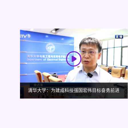
进
《科幻地带》AI助力虚拟电厂