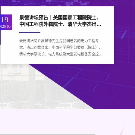
景德讲坛预告｜美国国家工程院院士、
19
中国工程院外籍院士、清华大学杰出访
2026-05
问教授、华盛顿州立大学教授安詹・博
斯特邀报告
景德讲坛简介高景德先生是我国著名的电力工程专
家、杰出的教育家、中国科学院学部委员（院士）、
清华大学原校长、电力系统及大型发电设备安全控制
和仿真国家重点实验室创建人、IEEE Fellow。景德
讲坛宗旨是弘扬电机系优良传统，纪念以高景德校长
为代表的一...