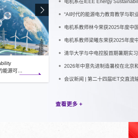
“AI时代的能源电力教育教学与职
电机系教师林今荣获2025年度
清华大学与中电控股首期暑期实
与装备
ility
职业发展”研
中国电工技
度中国电工
实习计划圆
2026年中意先进制造暑校在北京
下的能源可持
技成就奖”
查看更多 +