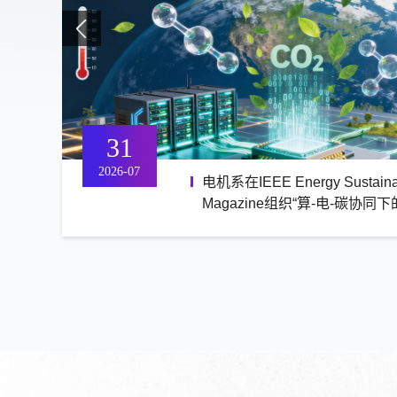
02
31
30
28
28
27
2026-08
2026-07
2026-07
2026-07
2026-07
2026-07
清华团队攻克输变电关键材料
电机系在IEEE Energy Sustainab
“AI时代的能源电力教育教学与
电机系教师林今荣获2025年度
电机系教师梁曦东荣获2025年
清华大学与中电控股首期暑期
Magazine组织“算-电-碳协同
讨会在蒙特利尔顺利举行
术学会科学技术奖青年科技奖
技术学会科学技术奖“高景德科
满完成
续发展”专刊