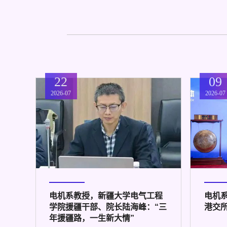
22
09
2026-07
2026-07
电机系教授，新疆大学电气工程
电机
学院援疆干部、院长陆海峰：“三
港交
年援疆路，一生新大情”