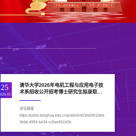
清华大学2026年电机工程与应用电子技
25
术系招收公开招考博士研究生拟录取名
2026-05
单公示
详见链接
https://yzbm.tsinghua.edu.cn/publish/s03/s0301/detail/31a39076-
3b9d-4954-b434-cc5ee45182b