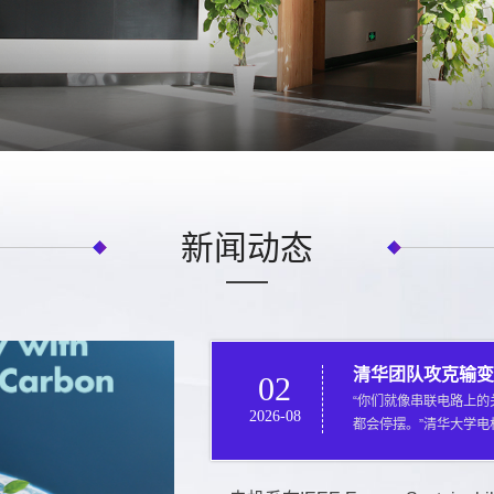
新闻动态
清华团队攻克输变
02
“你们就像串联电路上
2026-08
都会停摆。”清华大学
话也成了他所在团队的真
后几块国产“拼图”。面
的利剑，清华大学电机工