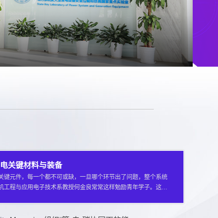
电关键材料与装备
的关键元件，每一个都不可或缺，一旦哪个环节出了问题，整个系统
电机工程与应用电子技术系教授何金良常常这样勉励青年学子。这句
实写照。在中国电力能源装备的“串联电路”上，他们正努力补齐最
对高端绝缘材料、关键器件长期依赖进口这把悬在中国电力行业头顶
程与应用电子技术系科研团队选择迎难而上。2020年起，...