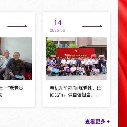
14
2026-06
七一”老党员
电机系举办“锤炼党性，砥
动
砺品行，做自强担当、严
于律己的清华人”毕业生师
生联合主题党日
查看更多 +