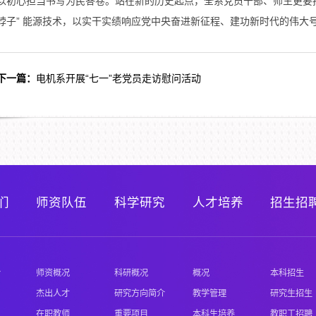
以初心担当书写为民答卷。站在新的历史起点，全系党员干部、师生更要把
脖子” 能源技术，以实干实绩响应党中央奋进新征程、建功新时代的伟大
下一篇：
电机系开展“七一”老党员走访慰问活动
们
师资队伍
科学研究
人才培养
招生招
介
师资概况
科研概况
概况
本科招生
杰出人才
研究方向简介
教学管理
研究生招生
在职教师
重要项目
本科生培养
教职工招聘