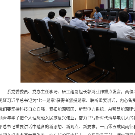
系党委委员、党办主任李琦、研工组副组长郭鸿业作重点发言。两位老
见证习近平总书记为“七一勋章”获得者颁授勋章、聆听重要讲话，内心备
我们要坚持科技自立自强，紧扣能源强国、新型电力系统、AI智慧能源
领青年学子把个人理想融入民族复兴伟业，奋力书写新时代清华电机人的
平总书记重要讲话中蕴含的新思想、新观点、新要求。一百零五载风雨征