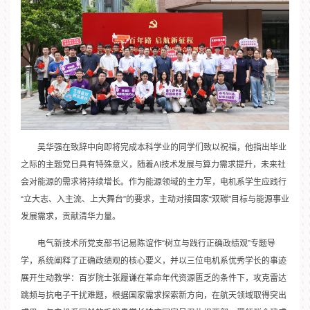
吴华强在致辞中向即将完成本科学业的同学们致以祝福，他指出毕业
之际的主题党日具有特殊意义，随着AI技术发展与算力需求提升，未来社
会对能源的需求将持续增长。作为能源领域的主力军，电机系学生应践行
“立大志、入主流、上大舞台”的要求，主动对接国家“双碳”目标与能源事业
发展需求，贡献清华力量。
电气新技术所党支部书记易陈谊作“树立与践行正确政绩观”专题导
学，系统阐释了正确政绩观的核心要义，并以三位电机系优秀学长的事迹
展开生动教学：百岁院士张履谦在革命年代资源匮乏的条件下，攻克雷达
跳频与抗电子干扰难题，根据国家需求探索新方向，在航天领域取得突出