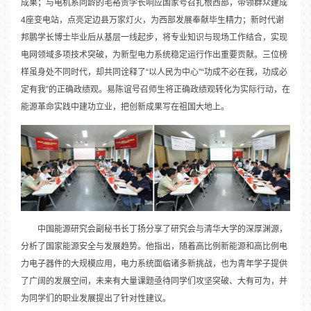
成果；与电机系同龄的毛裕贵学长响应国家号召扎根西部，带领群众建成
4座变电站，点亮定边县万家灯火，为西部发展奉献毕生精力；新时代谢
邦鹏学长博士毕业后从基层一线起步，将专业知识与现场工作结合，实现
电网领域多项技术突破，为新型电力系统稳定运行作出重要贡献。三位榜
样虽身处不同时代，却共同诠释了“以人民为中心”“功成不必在我，功成必
定有我”的正确政绩观。易陈谊号召师生将正确政绩观转化为实际行动，在
能源革命实践中建功立业，把创新成果写在祖国大地上。
中国能源研究会副秘书长丁扬分享了研究会与清华大学的深厚渊源，
分析了国家能源安全与发展趋势。他指出，随着高比例新能源和高比例电
力电子器件的大规模应用，电力系统面临诸多新挑战，也为青年学子提供
了广阔的发展空间，未来有大量课题亟待同学们攻坚突破、大有可为，并
为同学们的职业发展提出了针对性建议。