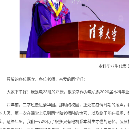
本科毕业生代表 
尊敬的各位嘉宾、各位老师，亲爱的同学们：
大家下午好！我是电23班的邓康，很荣幸作为电机系2026届本科毕
四年前，二字班走进清华园。那时的校园，正处在疫情时期的尾声。
的忐忑，第一次在课堂上见到同学和老师时的惊喜，以及终于能在操场、
实。这些年里，我们一起经历了很多只有电机系本科生才懂的记忆。凌晨