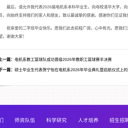
最后，请允许我代表2026届电机系本科毕业生，向母校清华大学，
员，向始终支持我们的家人和朋友，致以最诚挚的感谢。感谢你们见证我
祝亲爱的二字班毕业快乐。愿我们此去前程广阔，心中有光。愿我们
望。谢谢大家！
上一篇：
电机系教工篮球队成功晋级2026年教职工篮球赛半决赛
下一篇：
硕士毕业生代表贺宁怡在电机系2026年毕业典礼暨启航仪式上
们
师资队伍
科学研究
人才培养
招生招