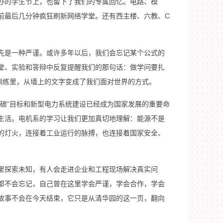
办的学生节上，也留下了我们的专属回忆。电路、模
前最后几分钟疯狂刷新网络学堂。还有西主楼、六教、C
先是一种严谨。或许多年以后，我们会忘记某个公式的
堂、实验和答辩中反复提醒我们的那句话：做学问要扎
训练里，从墙上的文字变成了我们面对世界的方式。
碳”目标和新型电力系统建设已经成为国家发展的重要命
生活。电机系的学习让我们更加真切地理解：能源不是
的灯火，连接着工业运行的脉搏，也连接着国家安全、
里探索未知，有人会走进企业和工程现场解决真实问
都不会忘记，自己曾在这里学会严谨，学会合作，学会
故事不会在今天结束，它只是从清华园的这一页，翻向