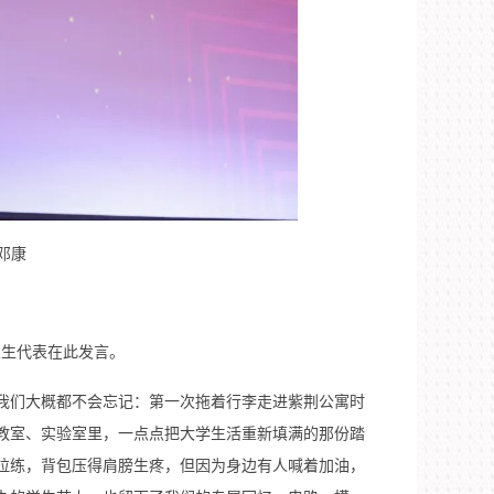
邓康
业生代表在此发言。
我们大概都不会忘记：第一次拖着行李走进紫荆公寓时
教室、实验室里，一点点把大学生活重新填满的那份踏
拉练，背包压得肩膀生疼，但因为身边有人喊着加油，