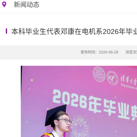
新闻动态
本科毕业生代表邓康在电机系2026年
发布时间：2026-06-28
浏览次