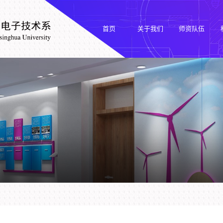
首页
关于我们
师资队伍