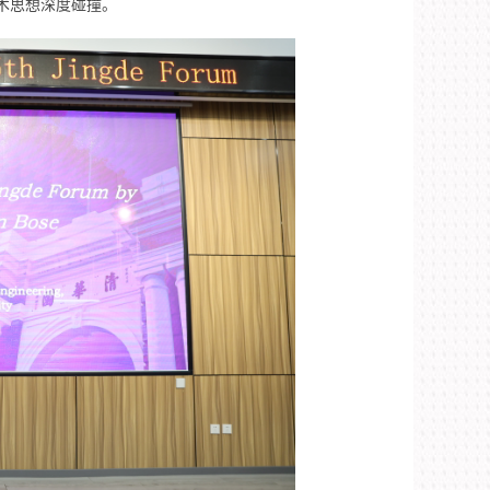
术思想深度碰撞。