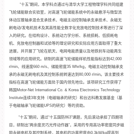
“十五”期间，本学科点通过与清华大学工程物理学科共同组建
飞轮储能联合实验室，对高速飞轮储能系统中的永磁悬浮与微型流
体动压锥轴承混合支承技术、电磁主动控制轴承支承技术、永磁无
刷电动/发电机技术及其高性能全数字化充放电控制技术等进行了深
入的研究。在结构设计、系统动力学分析、系统损耗、低损耗电
机、充放电控制器和试验等的理论研究和实际应用方面取得了重大
进展，并开展了飞轮在航天、电网电能质量以及地铁刹车动能再生
领域等的应用研究。研制的高速飞轮储能样机性能指标达到42,000
r/min、线速度660 m/s、储能密度35 Whr/kg，电磁主动控制轴承支
承的永磁无刷电机及其控制系统转速达到80,000 r/min。该主要技术
指标在高速飞轮储能方面处于国内领先地位。该项研究工作获得了
韩国Motor-Net International Co. & Korea Electronics Technology
Institute连续3年支持（电磁轴承的研究）和台达科教发展基金（基
于电磁轴承飞轮储能UPS的研究）等的资助。
“十五”期间，通过“十五国防863”课题，先后滚动承担了四期项
目，研制出“两余度灵巧光传动作器”，采用的专用高功率密度同步磁
阻永磁电机及其控制系统，其电机的功率密度由0.3kW/kg提高到