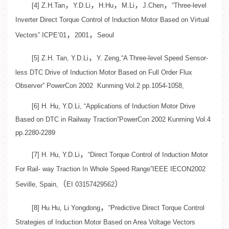
，
，
，
，
，
[4] Z.H.Tan
Y.D.Li
H.Hu
M.Li
J.Chen
“Three-level
Inverter Direct Torque Control of Induction Motor Based on Virtual
，
，
Vectors” ICPE’01
2001
Seoul
，
[5] Z.H. Tan, Y.D.Li
Y. Zeng,“A Three-level Speed Sensor-
less DTC Drive of Induction Motor Based on Full Order Flux
Observer” PowerCon 2002 Kunming Vol.2 pp.1054-1058,
[6] H. Hu, Y.D.Li, “Applications of Induction Motor Drive
Based on DTC in Railway Traction”PowerCon 2002 Kunming Vol.4
pp.2280-2289
，
[7] H. Hu, Y.D.Li
“Direct Torque Control of Induction Motor
For Rail- way Traction In Whole Speed Range”IEEE IECON2002
（
）
Seville, Spain,
EI 03157429562
，
[8] Hu Hu, Li Yongdong
“Predictive Direct Torque Control
Strategies of Induction Motor Based on Area Voltage Vectors