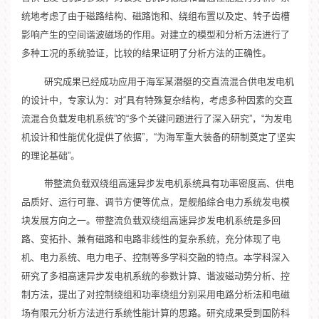
统地考虑了由于磁路结构、磁路饱和、绕组布置以及定、转子齿槽
影响产生的空间谐波磁场的作用。对建立的模型和分析方法进行了
多种工况的系统验证，比较的结果证明了分析方法的正确性。
研究成果已经成功应用于海军某潜艇的交直流混合供电发电机
的设计中，专家认为：对“具有特殊复杂结构，考虑多种因素的交直
流混合负载发电机系统”的“多个关键问题进行了深入研究”，“为发电
机设计和性能优化提供了依据”，“为海军重大装备的研制奠定了坚实
的理论基础”。
带整流负载双绕组高速异步发电机系统具有功率密度高、供电
品质好、运行可靠、调节方便等优点，是舰船综合电力系统发电模
块发展方向之一。带整流负载双绕组高速异步发电机系统是多回
路、变拓扑、兼有磁路和电路非线性的复杂系统，充分体现了电
机、电力系统、电力电子、控制等多学科交融的特点。本学科深入
研究了多相高速异步发电机系统的参数计算、谐波磁动势分析、控
制方法，提出了对控制绕组和功率绕组分别采用电路分析法和电磁
场有限元分析方法进行系统性能计算的思路。研究成果受到国防科