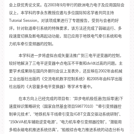
会上获优秀论文奖。在2003年9月举行的欧洲电力电子及应用国际会
议上，本学科的李永东教授应邀与多位国际知名学者共同主持
Tutorial Session，对该项成果进行了专题报告，受到与会者的好
评。针对轨道牵引系统的特殊要求，该方法还完成了弱磁运行、多
段速度切换及断电再起动功能，现已应用于地铁电气牵引系统和电
力机车牵引变频器的控制。
本学科进一步将虚拟合成矢量法推广到三电平逆变器的控制，
较好地解决了三电平逆变器中点电压不平衡和dv/dt过高的问题。主
要学术成果除在国内外期刊会议上发表外，还反映在2002年由机械
工业出版社出版的《交流电机数字控制系统》和2005年由科学出版
社出版的《大容量多电平变换器》等学术专著中。
在本方向上已经完成的项目有：“异步电机极低速(包括零速)下
速度辩识策略研究（国家自然基金项目59877010）”“牵引变频器控
制单元技术”、“地铁机车干线牵引变及IGBT交直交驱动系统研制”、
“150kVA机车辅助逆变电源”，“电力机车牵引变频器控制”，“潜艇用
多相永磁电机推进系统仿真”，“船舰综合电力推进系统的动态分析与