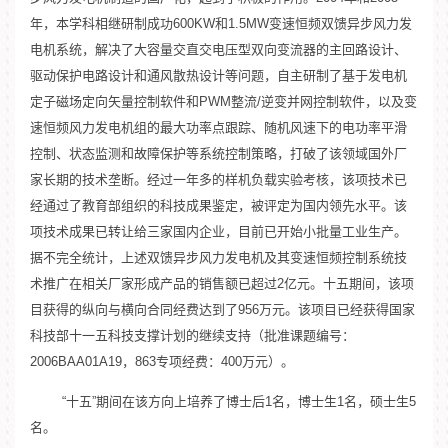
年，本学科相继研制成功600KW和1.5MW变速恒频双馈异步风力发
电机系统，解决了大容量交直交电压型双向变流器的主回路设计、
驱动保护电路设计和通风散热设计等问题，自主研制了基于发电机
定子磁场定向矢量控制软件和PWM整流/逆变并网控制软件，以及变
速恒频风力发电机组的最大功率点跟踪、随机风速下的电功率平滑
控制、状态监测和故障保护等系统控制策略，打破了该领域国外厂
家长期的技术垄断。经过一年多的样机负载实验考核，该项技术已
经通过了教育部组织的科技成果鉴定，被评定为国内领先水平。该
项技术成果已转让给三家国内企业，目前已开始小批量工业生产。
据不完全统计，上述双馈异步风力发电机及其变速恒频控制系统技
术推广在相关厂家形成产品的销售额已超过2亿元。十五期间，该项
目获得的纵向与横向合同经费达到了956万元。该项目已经获得国家
科技部十一五科技支撑计划的继续支持（批准课题编号：
2006BAA01A19，863专项经费：400万元）。
“十五”期间在该方向上培养了博士后1名，博士生1名，硕士生5
名。